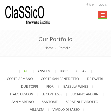
LOGIN
Toggle
navigat
Our Portfolio
Home
Portfolio
|
ALL
|
ANSELMI
|
BIXIO
|
CESARI
|
CORTE ARMANO
|
CORTE SAN BENEDETTO
|
DE FAVERI
|
DUE TORRI
|
FIORI
|
ISABELLA WINES
|
ITALO CESCON
|
LE CONTESSE
|
LUCIANO ARDUINI
|
SAN MARTINO
|
SANTOME
|
SERAFINI E VIDOTTO
|
VILLALTA
|
VIVOLO DI SASSO
|