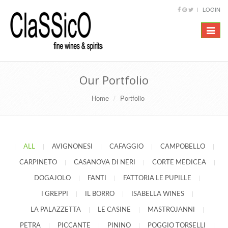
LOGIN
Toggle
navigat
Our Portfolio
Home
Portfolio
|
ALL
|
AVIGNONESI
|
CAFAGGIO
|
CAMPOBELLO
|
CARPINETO
|
CASANOVA DI NERI
|
CORTE MEDICEA
|
DOGAJOLO
|
FANTI
|
FATTORIA LE PUPILLE
|
I GREPPI
|
IL BORRO
|
ISABELLA WINES
|
LA PALAZZETTA
|
LE CASINE
|
MASTROJANNI
|
PETRA
|
PICCANTE
|
PININO
|
POGGIO TORSELLI
|